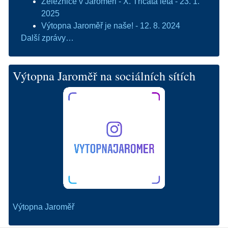
Železnice v Jaroměři - X. Třicátá léta - 23. 1.
2025
Výtopna Jaroměř je naše! - 12. 8. 2024
Další zprávy…
Výtopna Jaroměř na sociálních sítích
Výtopna Jaroměř