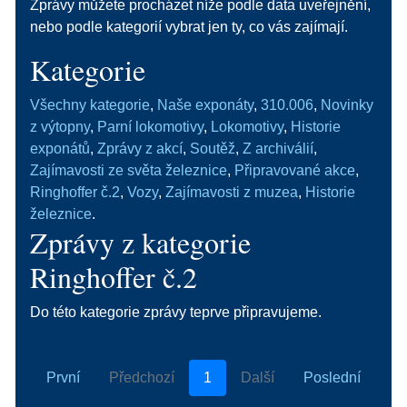
Zprávy můžete procházet níže podle data uveřejnění,
nebo podle kategorií vybrat jen ty, co vás zajímají.
Kategorie
Všechny kategorie
,
Naše exponáty
,
310.006
,
Novinky
z výtopny
,
Parní lokomotivy
,
Lokomotivy
,
Historie
exponátů
,
Zprávy z akcí
,
Soutěž
,
Z archiválií
,
Zajímavosti ze světa železnice
,
Připravované akce
,
Ringhoffer č.2
,
Vozy
,
Zajímavosti z muzea
,
Historie
železnice
.
Zprávy z kategorie
Ringhoffer č.2
Do této kategorie zprávy teprve připravujeme.
První
Předchozí
1
Další
Poslední