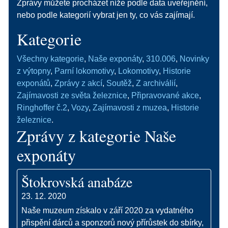
Zprávy můžete procházet níže podle data uveřejnění,
nebo podle kategorií vybrat jen ty, co vás zajímají.
Kategorie
Všechny kategorie
,
Naše exponáty
,
310.006
,
Novinky
z výtopny
,
Parní lokomotivy
,
Lokomotivy
,
Historie
exponátů
,
Zprávy z akcí
,
Soutěž
,
Z archiválií
,
Zajímavosti ze světa železnice
,
Připravované akce
,
Ringhoffer č.2
,
Vozy
,
Zajímavosti z muzea
,
Historie
železnice
.
Zprávy z kategorie Naše
exponáty
Štokrovská anabáze
23. 12. 2020
Naše muzeum získalo v září 2020 za vydatného
přispění dárců a sponzorů nový přírůstek do sbírky,